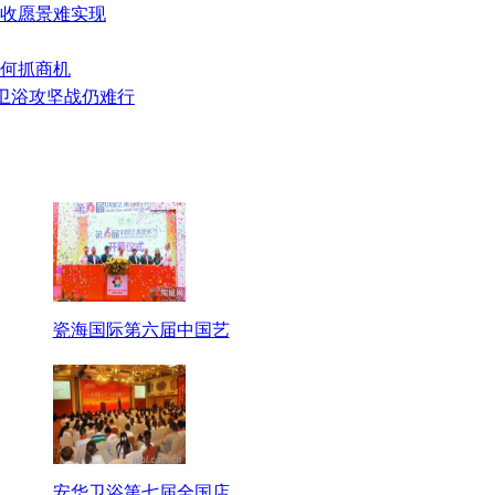
丰收愿景难实现
如何抓商机
年卫浴攻坚战仍难行
瓷海国际第六届中国艺
安华卫浴第七届全国店