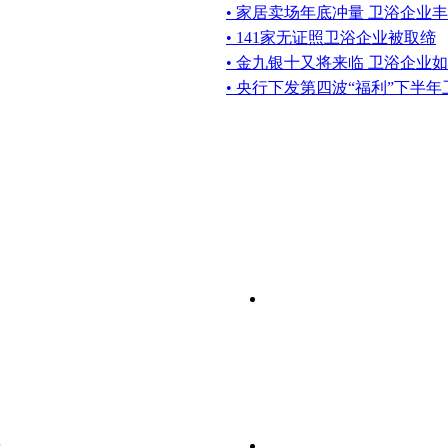
• 家居卖场年底冲量 卫浴企业
• 141家无证照卫浴企业被取缔
• 金九银十又将来临 卫浴企业
• 央行下发第四波“福利”下半
研