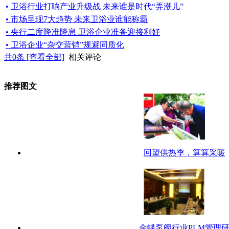
• 卫浴行业打响产业升级战 未来谁是时代“弄潮儿”
• 市场呈现7大趋势 未来卫浴业谁能称霸
• 央行二度降准降息 卫浴企业准备迎接利好
• 卫浴企业“杂交营销”规避同质化
共
0
条 [查看全部]
相关评论
推荐图文
回望供热季，算算采暖
金蝶泵阀行业PLM管理