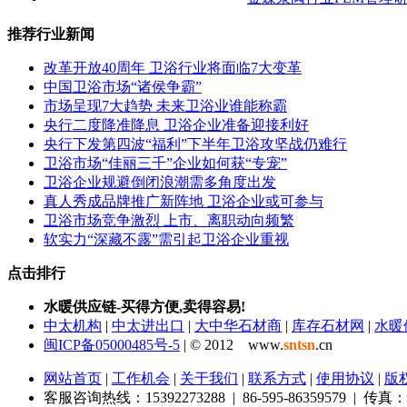
推荐行业新闻
改革开放40周年 卫浴行业将面临7大变革
中国卫浴市场“诸侯争霸”
市场呈现7大趋势 未来卫浴业谁能称霸
央行二度降准降息 卫浴企业准备迎接利好
央行下发第四波“福利”下半年卫浴攻坚战仍难行
卫浴市场“佳丽三千”企业如何获“专宠”
卫浴企业规避倒闭浪潮需多角度出发
真人秀成品牌推广新阵地 卫浴企业或可参与
卫浴市场竞争激烈 上市、离职动向频繁
软实力“深藏不露”需引起卫浴企业重视
点击排行
水暖供应链-买得方便,卖得容易!
中太机构
|
中太进出口
|
大中华石材商
|
库存石材网
|
水暖
闽ICP备05000485号-5
| © 2012 www.
sntsn
.cn
网站首页
|
工作机会
|
关于我们
|
联系方式
|
使用协议
|
版
客服咨询热线：15392273288 | 86-595-86359579 | 传真：86