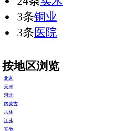
24条
实木
3条
铜业
3条
医院
按地区浏览
北京
天津
河北
内蒙古
吉林
江苏
安徽