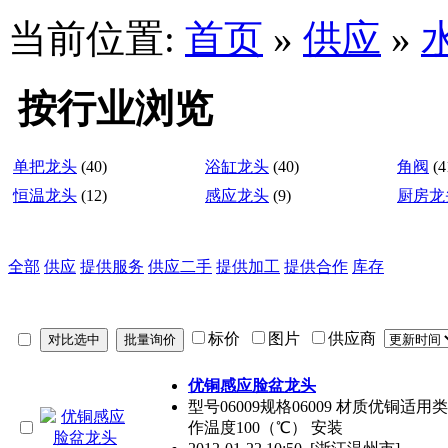
当前位置:
首页
»
供应
»
按行业浏览
单把龙头
(40)
浴缸龙头
(40)
角阀
(4
恒温龙头
(12)
感应龙头
(9)
厨房龙
全部
供应
提供服务
供应二手
提供加工
提供合作
库存
标价
图片
供应商
优铜感应脸盆龙头
型号06009规格06009 材质优铜适
作温度100（℃） 安装