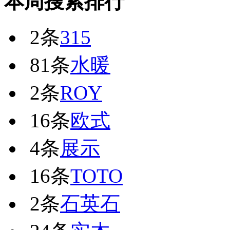
本周搜索排行
2条
315
81条
水暖
2条
ROY
16条
欧式
4条
展示
16条
TOTO
2条
石英石