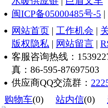
水暖供应链
|
巨盾叉车
闽ICP备05000485号-5
|
网站首页
|
工作机会
|
版权隐私
|
网站留言
|
R
客服咨询热线：1539227328
真：86-595-87697503
供应商QQ交流群：
222
购物车
(
0
)
站内信
(
0
)