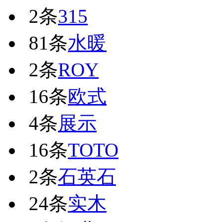
2条
315
81条
水暖
2条
ROY
16条
欧式
4条
展示
16条
TOTO
2条
石英石
24条
实木