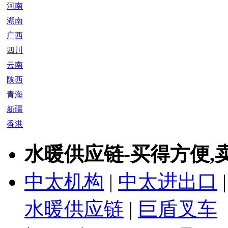
河南
湖南
广西
四川
云南
陕西
青海
新疆
香港
水暖供应链-买得方便,
中太机构
|
中太进出口
水暖供应链
|
巨盾叉车