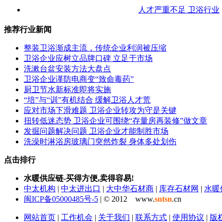
人才严重不足 卫浴行业
推荐行业新闻
整装卫浴渐成主流，传统企业利润被压缩
卫浴企业应树立品牌口碑 立足于市场
洗漱台盆安装方法大盘点
卫浴企业谨防电商变“致命毒药”
厨卫节水新标准即将实施
“培”与“训”有机结合 缓解卫浴人才荒
应对市场下滑难题 卫浴企业转攻为守是关键
扭转低迷态势 卫浴企业可围绕“存量房再装修”做文章
发掘问题解决问题 卫浴企业才能制胜市场
洗澡时淋浴房玻璃门突然炸裂 身体多处划伤
点击排行
水暖供应链-买得方便,卖得容易!
中太机构
|
中太进出口
|
大中华石材商
|
库存石材网
|
水暖
闽ICP备05000485号-5
| © 2012 www.
sntsn
.cn
网站首页
|
工作机会
|
关于我们
|
联系方式
|
使用协议
|
版