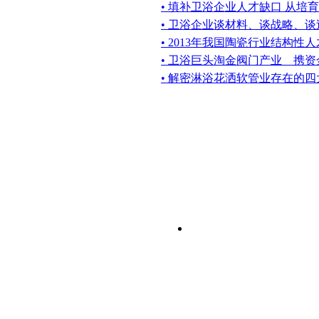
• 填补卫浴企业人才缺口 从培
• 卫浴企业谈材料、谈战略、
• 2013年我国陶瓷行业结构性
• 卫浴巨头淘金阀门产业 携
• 解密淋浴花洒软管业存在的