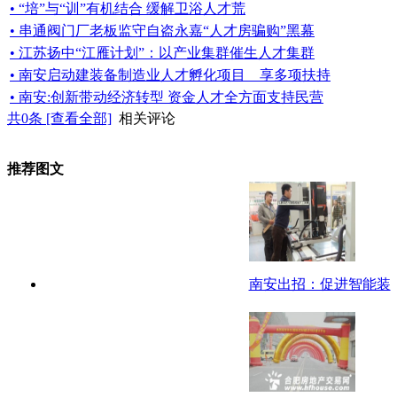
• “培”与“训”有机结合 缓解卫浴人才荒
• 串通阀门厂老板监守自盗永嘉“人才房骗购”黑幕
• 江苏扬中“江雁计划”：以产业集群催生人才集群
• 南安启动建装备制造业人才孵化项目 享多项扶持
• 南安:创新带动经济转型 资金人才全方面支持民营
共
0
条 [查看全部]
相关评论
推荐图文
南安出招：促进智能装