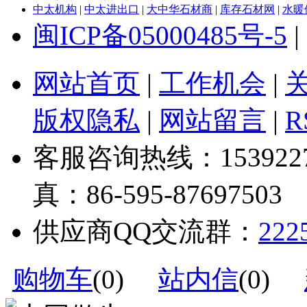
中太机构
|
中太进出口
|
大中华石材商
|
库存石材网
|
水暖
闽ICP备05000485号-5
|
网站首页
|
工作机会
|
版权隐私
|
网站留言
|
R
客服咨询热线：1539227328
真：86-595-87697503
供应商QQ交流群：
222
购物车
(
0
)
站内信
(
0
)