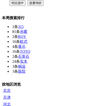
本周搜索排行
2条
315
81条
水暖
2条
ROY
16条
欧式
4条
展示
16条
TOTO
2条
石英石
24条
实木
3条
铜业
3条
医院
按地区浏览
北京
天津
河北