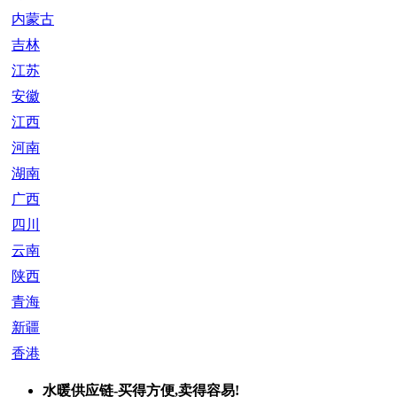
内蒙古
吉林
江苏
安徽
江西
河南
湖南
广西
四川
云南
陕西
青海
新疆
香港
水暖供应链-买得方便,卖得容易!