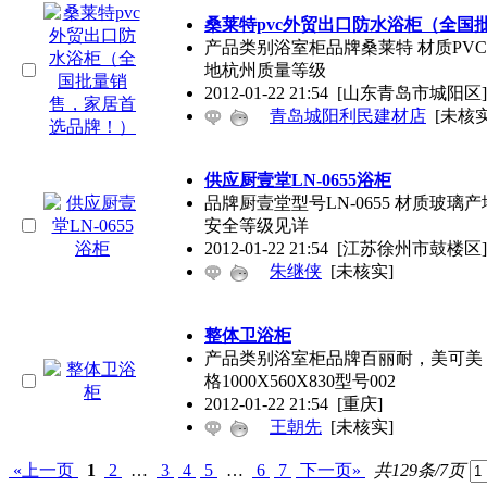
桑莱特pvc外贸出口防水浴柜（全国
产品类别浴室柜品牌桑莱特 材质PVC特殊功
地杭州质量等级
2012-01-22 21:54
[山东青岛市城阳区]
青岛城阳利民建材店
[未核实
供应厨壹堂LN-0655浴柜
品牌厨壹堂型号LN-0655 材质玻璃产
安全等级见详
2012-01-22 21:54
[江苏徐州市鼓楼区]
朱继侠
[未核实]
整体卫浴柜
产品类别浴室柜品牌百丽耐，美可美
格1000X560X830型号002
2012-01-22 21:54
[重庆]
王朝先
[未核实]
«上一页
1
2
…
3
4
5
…
6
7
下一页»
共129条/7页