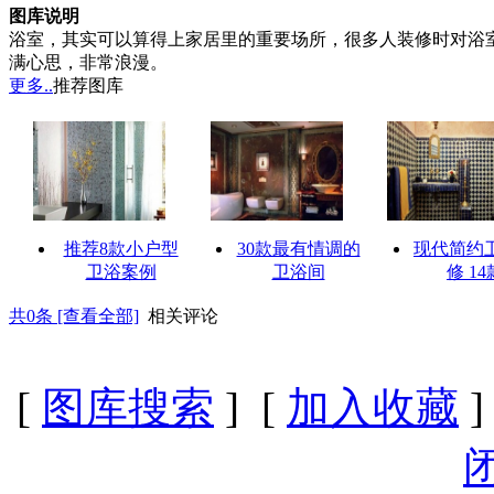
图库说明
浴室，其实可以算得上家居里的重要场所，很多人装修时对浴
满心思，非常浪漫。
更多..
推荐图库
推荐8款小户型
30款最有情调的
现代简约
卫浴案例
卫浴间
修 14
共
0
条 [查看全部]
相关评论
[
图库搜索
] [
加入收藏
]