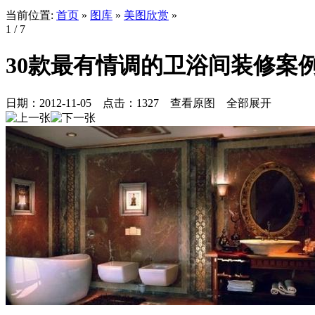
当前位置:
首页
»
图库
»
美图欣赏
»
1
/ 7
30款最有情调的卫浴间装修案例
日期：
2012-11-05
点击：
1327
查看原图
全部展开