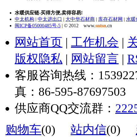
水暖供应链-买得方便,卖得容易!
中太机构
|
中太进出口
|
大中华石材商
|
库存石材网
|
水暖
闽ICP备05000485号-5
| © 2012 www.
sntsn
.cn
网站首页
|
工作机会
|
版权隐私
|
网站留言
|
R
客服咨询热线：1539227328
真：86-595-87697503
供应商QQ交流群：
222
购物车
(
0
)
站内信
(
0
)