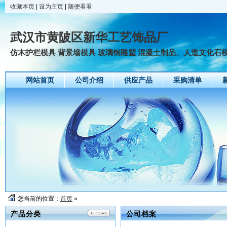
收藏本页
|
设为主页
|
随便看看
武汉市黄陂区新华工艺饰品厂
仿木护栏模具 背景墙模具 玻璃钢雕塑 混凝土制品、人造文化石模具
网站首页
公司介绍
供应产品
采购清单
您当前的位置：
首页
»
产品分类
公司档案