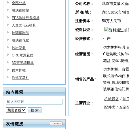
全部分类
公司名称：
武汉市黄陂区新
玻璃钢雕塑
所 在 地：
湖北/武汉市/黄
EPS泡沫线条模具
注册资本：
50万人民币
人造文化石模具
资料认证：
玻璃钢制品
经营模式：
生产
玻璃钢花盆
仿木护栏模具 
砂岩花盆
经营范围：
C建筑欧式构件模
GRC水泥花盆
花盆 花钵 花槽
3D背景墙模具
仿木护栏、背景
仿木护栏
欧式装饰构件;树
欧式罗马柱
销售的产品：
警察;玻璃钢雕塑
玻璃钢信箱门牌
站内搜索
机械设备
/
加
主营行业：
配件类
/
五金
友情链接